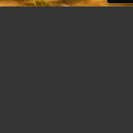
ns le cadre spirituel
iences intérieures ou
 ces êtres mythiques
, la transformation et