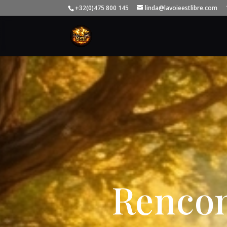
+32(0)475 800 145
linda@lavoieestlibre.com
Rencon