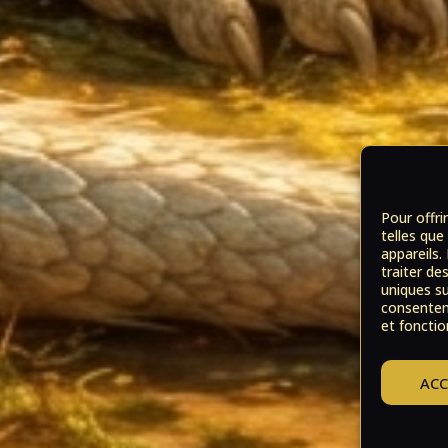
Pour offri
telles que
appareils.
traiter de
uniques su
consenteme
et fonctio
ACC