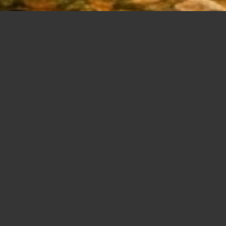
Les rencontres avec les dragons, da
et chamanique, désignent des expér
rituelles visant à connecter avec
symbolisant la puissance primordiale